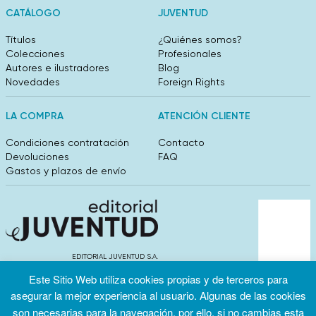
CATÁLOGO
JUVENTUD
Títulos
¿Quiénes somos?
Colecciones
Profesionales
Autores e ilustradores
Blog
Novedades
Foreign Rights
LA COMPRA
ATENCIÓN CLIENTE
Condiciones contratación
Contacto
Devoluciones
FAQ
Gastos y plazos de envío
EDITORIAL JUVENTUD S.A.
València 304, entlo 1ºB. 08009 Barcelona
Este Sitio Web utiliza cookies propias y de terceros para
info@editorialjuventud.es
asegurar la mejor experiencia al usuario. Algunas de las cookies
(+34) 93 444 18 00
son necesarias para la navegación, por ello, si no cambias esta