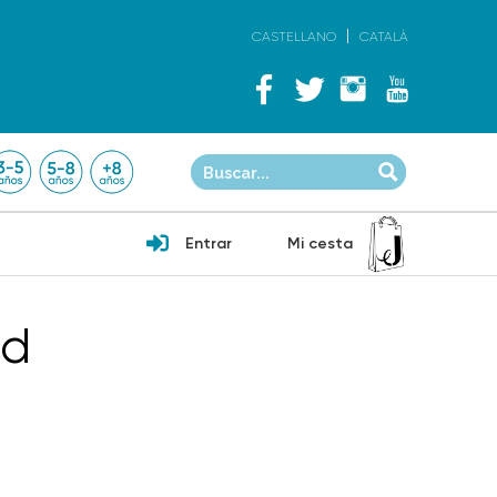
CASTELLANO
CATALÀ
Entrar
Mi cesta
dd