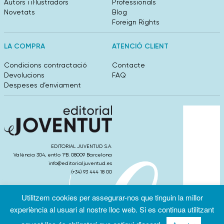
Autors i il·lustradors
Professionals
Novetats
Blog
Foreign Rights
LA COMPRA
ATENCIÓ CLIENT
Condicions contractació
Contacte
Devolucions
FAQ
Despeses d’enviament
EDITORIAL JUVENTUD S.A.
València 304, entlo 1ºB. 08009 Barcelona
info@editorialjuventud.es
(+34) 93 444 18 00
Utilitzem cookies per assegurar-nos que tinguin la millor
experiència al usuari al nostre lloc web. Si es continua utilitzant