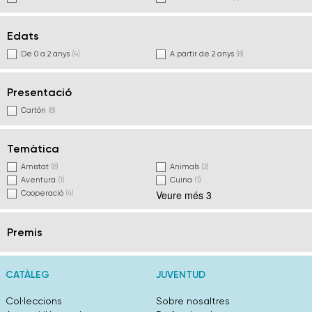
Edats
De 0 a 2 anys
(4)
A partir de 2 anys
(8)
Presentació
Cartón
(8)
Temàtica
Amistat
(8)
Animals
(2)
Aventura
(1)
Cuina
(1)
Veure més 3
Cooperació
(4)
Premis
CATÀLEG
JUVENTUD
Col·leccions
Sobre nosaltres