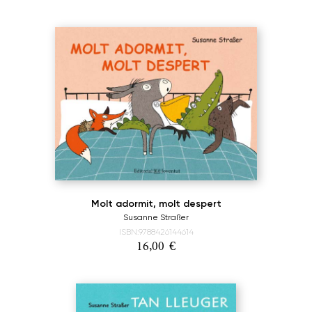
Molt adormit, molt despert
Susanne Straßer
ISBN:9788426144614
16,00
€