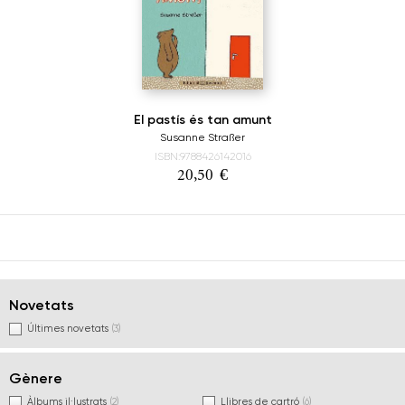
El pastís és tan amunt
Susanne Straßer
ISBN:9788426142016
20,50
€
Novetats
Últimes novetats
(3)
Gènere
Àlbums il·lustrats
(2)
Llibres de cartró
(6)