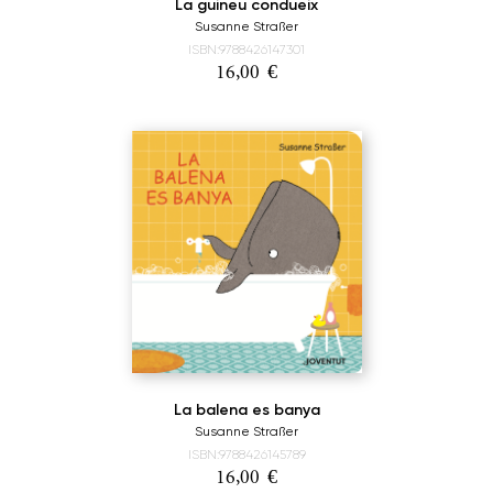
La guineu condueix
Susanne Straßer
ISBN:9788426147301
16,00
€
La balena es banya
Susanne Straßer
ISBN:9788426145789
16,00
€