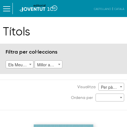
CASTELLANO
CATALÀ
Títols
Filtra per col·leccions
Els Meus Primers Llibres (101)
Millor amb Amics (8)
Per pàgina
Visualitza
Ordena per