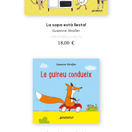
La sopa està llesta!
Susanne Straßer
ISBN:9788426148230
18,00
€