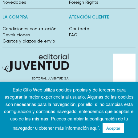
Novedades
Foreign Rights
LA COMPRA
ATENCIÓN CLIENTE
Condiciones contratación
Contacto
Devoluciones
FAQ
Gastos y plazos de envío
EDITORIAL JUVENTUD S.A.
València 304, entlo 1ºB. 08009 Barcelona
Este Sitio Web utiliza cookies propias y de terceros para
info@editorialjuventud.es
(+34) 93 444 18 00
asegurar la mejor experiencia al usuario. Algunas de las cookies
son necesarias para la navegación, por ello, si no cambias esta
configuración y continúas navegado, entendemos que aceptas el
uso de las mismas. Puedes cambiar la configuración de tu
navegador u obtener más información
aquí
.
Aceptar
Condiciones
Política de
Política de
de uso
privacidad
cookies