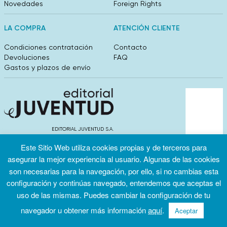
Novedades
Foreign Rights
LA COMPRA
ATENCIÓN CLIENTE
Condiciones contratación
Contacto
Devoluciones
FAQ
Gastos y plazos de envío
EDITORIAL JUVENTUD S.A.
València 304, entlo 1ºB. 08009 Barcelona
Este Sitio Web utiliza cookies propias y de terceros para
info@editorialjuventud.es
(+34) 93 444 18 00
asegurar la mejor experiencia al usuario. Algunas de las cookies
son necesarias para la navegación, por ello, si no cambias esta
configuración y continúas navegado, entendemos que aceptas el
uso de las mismas. Puedes cambiar la configuración de tu
navegador u obtener más información
aquí
.
Aceptar
Condiciones
Política de
Política de
de uso
privacidad
cookies