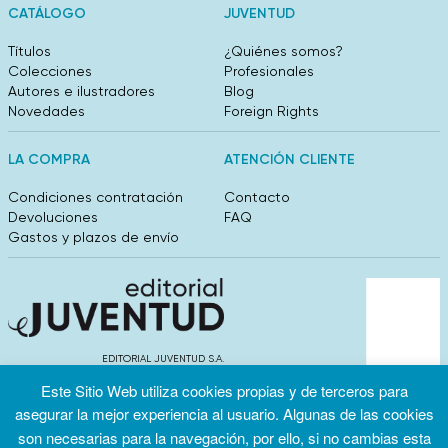
CATÁLOGO
JUVENTUD
Títulos
¿Quiénes somos?
Colecciones
Profesionales
Autores e ilustradores
Blog
Novedades
Foreign Rights
LA COMPRA
ATENCIÓN CLIENTE
Condiciones contratación
Contacto
Devoluciones
FAQ
Gastos y plazos de envío
EDITORIAL JUVENTUD S.A.
València 304, entlo 1ºB. 08009 Barcelona
Este Sitio Web utiliza cookies propias y de terceros para
info@editorialjuventud.es
asegurar la mejor experiencia al usuario. Algunas de las cookies
(+34) 93 444 18 00
son necesarias para la navegación, por ello, si no cambias esta