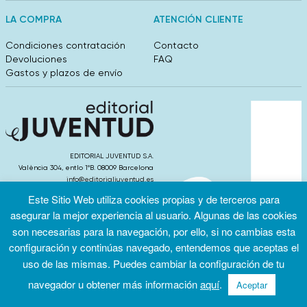
LA COMPRA
ATENCIÓN CLIENTE
Condiciones contratación
Contacto
Devoluciones
FAQ
Gastos y plazos de envío
EDITORIAL JUVENTUD S.A.
València 304, entlo 1ºB. 08009 Barcelona
info@editorialjuventud.es
(+34) 93 444 18 00
Este Sitio Web utiliza cookies propias y de terceros para
asegurar la mejor experiencia al usuario. Algunas de las cookies
son necesarias para la navegación, por ello, si no cambias esta
configuración y continúas navegado, entendemos que aceptas el
uso de las mismas. Puedes cambiar la configuración de tu
Condiciones
Política de
Política de
de uso
privacidad
cookies
navegador u obtener más información
aquí
.
Aceptar