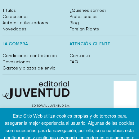
Títulos
¿Quiénes somos?
Colecciones
Profesionales
Autores e ilustradores
Blog
Novedades
Foreign Rights
LA COMPRA
ATENCIÓN CLIENTE
Condiciones contratación
Contacto
Devoluciones
FAQ
Gastos y plazos de envío
EDITORIAL JUVENTUD S.A.
València 304, entlo 1ºB. 08009 Barcelona
Este Sitio Web utiliza cookies propias y de terceros para
info@editorialjuventud.es
asegurar la mejor experiencia al usuario. Algunas de las cookies
(+34) 93 444 18 00
son necesarias para la navegación, por ello, si no cambias esta
configuración y continúas navegado, entendemos que aceptas el