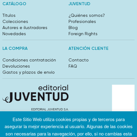
CATÁLOGO
JUVENTUD
Títulos
¿Quiénes somos?
Colecciones
Profesionales
Autores e ilustradores
Blog
Novedades
Foreign Rights
LA COMPRA
ATENCIÓN CLIENTE
Condiciones contratación
Contacto
Devoluciones
FAQ
Gastos y plazos de envío
EDITORIAL JUVENTUD S.A.
València 304, entlo 1ºB. 08009 Barcelona
Este Sitio Web utiliza cookies propias y de terceros para
info@editorialjuventud.es
asegurar la mejor experiencia al usuario. Algunas de las cookies
(+34) 93 444 18 00
son necesarias para la navegación, por ello, si no cambias esta