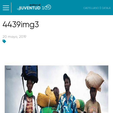
CASTELLANO
CATALÀ
4439img3
20 mayo, 2019