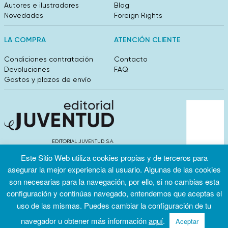
Autores e ilustradores
Blog
Novedades
Foreign Rights
LA COMPRA
ATENCIÓN CLIENTE
Condiciones contratación
Contacto
Devoluciones
FAQ
Gastos y plazos de envío
EDITORIAL JUVENTUD S.A.
València 304, entlo 1ºB. 08009 Barcelona
Este Sitio Web utiliza cookies propias y de terceros para
info@editorialjuventud.es
asegurar la mejor experiencia al usuario. Algunas de las cookies
(+34) 93 444 18 00
son necesarias para la navegación, por ello, si no cambias esta
configuración y continúas navegado, entendemos que aceptas el
uso de las mismas. Puedes cambiar la configuración de tu
navegador u obtener más información
aquí
.
Aceptar
Condiciones
Política de
Política de