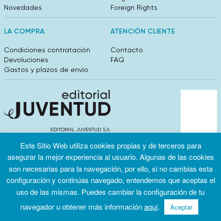
Novedades
Foreign Rights
LA COMPRA
ATENCIÓN CLIENTE
Condiciones contratación
Contacto
Devoluciones
FAQ
Gastos y plazos de envío
EDITORIAL JUVENTUD S.A.
València 304, entlo 1ºB. 08009 Barcelona
Este Sitio Web utiliza cookies propias y de terceros para
info@editorialjuventud.es
asegurar la mejor experiencia al usuario. Algunas de las cookies
(+34) 93 444 18 00
son necesarias para la navegación, por ello, si no cambias esta
configuración y continúas navegado, entendemos que aceptas el
uso de las mismas. Puedes cambiar la configuración de tu
navegador u obtener más información
aquí
.
Aceptar
Condiciones
Política de
Política de
de uso
privacidad
cookies