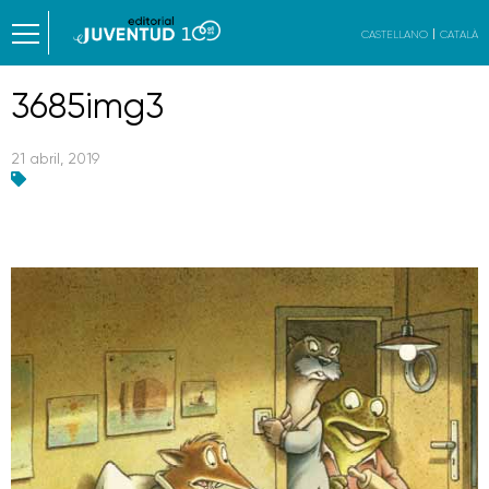
CASTELLANO
CATALÀ
3685img3
21 abril, 2019