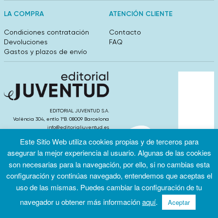
LA COMPRA
ATENCIÓN CLIENTE
Condiciones contratación
Contacto
Devoluciones
FAQ
Gastos y plazos de envío
EDITORIAL JUVENTUD S.A.
València 304, entlo 1ºB. 08009 Barcelona
info@editorialjuventud.es
(+34) 93 444 18 00
Este Sitio Web utiliza cookies propias y de terceros para
asegurar la mejor experiencia al usuario. Algunas de las cookies
son necesarias para la navegación, por ello, si no cambias esta
configuración y continúas navegado, entendemos que aceptas el
uso de las mismas. Puedes cambiar la configuración de tu
Condiciones
Política de
Política de
de uso
privacidad
cookies
navegador u obtener más información
aquí
.
Aceptar