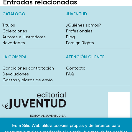
Entradas relacionadas
CATÁLOGO
JUVENTUD
Títulos
¿Quiénes somos?
Colecciones
Profesionales
Autores e ilustradores
Blog
Novedades
Foreign Rights
LA COMPRA
ATENCIÓN CLIENTE
Condiciones contratación
Contacto
Devoluciones
FAQ
Gastos y plazos de envío
EDITORIAL JUVENTUD S.A.
València 304, entlo 1ºB. 08009 Barcelona
Este Sitio Web utiliza cookies propias y de terceros para
info@editorialjuventud.es
asegurar la mejor experiencia al usuario. Algunas de las cookies
(+34) 93 444 18 00